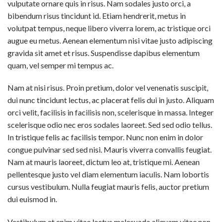
vulputate ornare quis in risus. Nam sodales justo orci, a
bibendum risus tincidunt id. Etiam hendrerit, metus in
volutpat tempus, neque libero viverra lorem, ac tristique orci
augue eu metus. Aenean elementum nisi vitae justo adipiscing
gravida sit amet et risus. Suspendisse dapibus elementum
quam, vel semper mi tempus ac.
Nam at nisi risus. Proin pretium, dolor vel venenatis suscipit,
dui nunc tincidunt lectus, ac placerat felis dui in justo. Aliquam
orci velit, facilisis in facilisis non, scelerisque in massa. Integer
scelerisque odio nec eros sodales laoreet. Sed sed odio tellus.
In tristique felis ac facilisis tempor. Nunc non enim in dolor
congue pulvinar sed sed nisi. Mauris viverra convallis feugiat.
Nam at mauris laoreet, dictum leo at, tristique mi. Aenean
pellentesque justo vel diam elementum iaculis. Nam lobortis
cursus vestibulum. Nulla feugiat mauris felis, auctor pretium
dui euismod in.
Vestibulum et enim vitae lectus malesuada aliquam vitae non